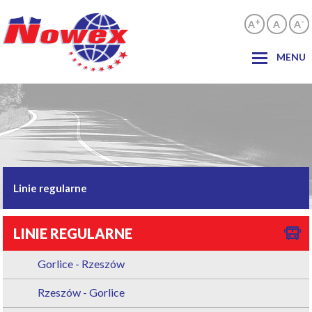
+
-
A
A
A
MENU
Linie regularne
LINIE REGULARNE
Gorlice - Rzeszów
Rzeszów - Gorlice