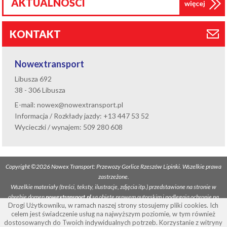
AKTUALNOŚCI
więcej
KONTAKT
Nowextransport
Libusza 692
38 - 306 Libusza
E-mail:
nowex@nowextransport.pl
Informacja / Rozkłady jazdy:
+13 447 53 52
Wycieczki / wynajem:
509 280 608
Copyright ©2026 Nowex Transport: Przewozy Gorlice Rzeszów Lipinki. Wszelkie prawa
zastrzeżone.
Wszelkie materiały (treści, teksty, ilustracje, zdjęcia itp.) przedstawione na stronie w
obrębie domen
nowextransport.pl
są objęte prawem autorskim i podlegają ochronie na
Drogi Użytkowniku, w ramach naszej strony stosujemy pliki cookies. Ich
mocy "Ustawy o prawie autorskim i prawach pokrewnych" z dnia 4 lutego 1994 roku
celem jest świadczenie usług na najwyższym poziomie, w tym również
(tekst ujednolicony: Dz.U. 2006 nr 90 poz. 631). Kopiowanie, przetwarzanie,
dostosowanych do Twoich indywidualnych potrzeb. Korzystanie z witryny