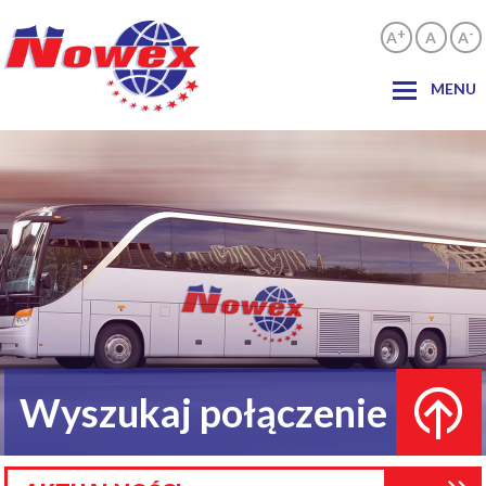
+
-
A
A
A
MENU
Wyszukaj połączenie